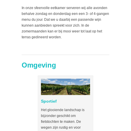
In onze sfeervolle eetkamer serveren wij alle avonden
behalve zondag en donderdag een een 3- of 4-gangen
menu du jour. Dat we u daarbij een passende wijn
kunnen aanbieden spreekt voor zich. In de
zomermaanden kan er bij mooi weer tot laat op het
terras gedineerd worden.
Omgeving
Sportief
Natuur
Het glooiende landschap is
De verschillend
bijzonder geschikt om
in de Bourgogn
fietstochten te maken. De
hun eigen char
wegen zijn rustig en voor
lente, de aang