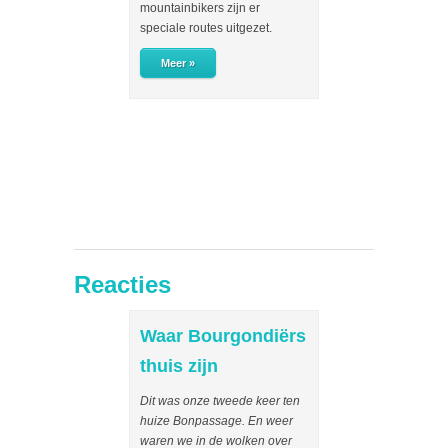
mountainbikers zijn er
zomer met af en
speciale routes uitgezet.
verfrissende re
herfst met zijn 
Meer »
tinten en vergee
niet, die behoor
zijn dan in Nede
Meer »
Reacties
Waar Bourgondiërs
Heerlijk v
thuis zijn
Voor 2° keer en
Manoir Bonpass
Dit was onze tweede keer ten
tussenstop op w
huize Bonpassage. En weer
zuiden. Werden
waren we in de wolken over