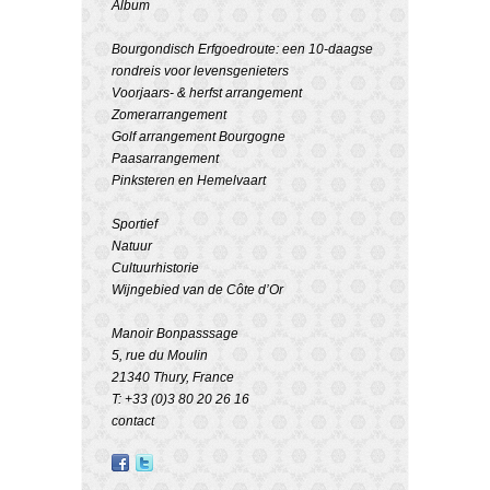
Album
Bourgondisch Erfgoedroute: een 10-daagse
rondreis voor levensgenieters
Voorjaars- & herfst arrangement
Zomerarrangement
Golf arrangement Bourgogne
Paasarrangement
Pinksteren en Hemelvaart
Sportief
Natuur
Cultuurhistorie
Wijngebied van de Côte d’Or
Manoir Bonpasssage
5, rue du Moulin
21340 Thury, France
T: +33 (0)3 80 20 26 16
contact