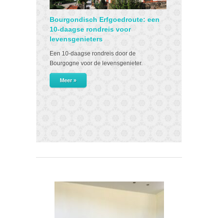
Bourgondisch Erfgoedroute: een
Voorjaars-
10-daagse rondreis voor
De seizoenen d
levensgenieters
eindeloos te 
Een 10-daagse rondreis door de
prachtige nat
Bourgogne voor de levensgenieter.
door de vele 
historische s
Meer »
Bourgogne zo r
Vanaf 189,00 
Meer »