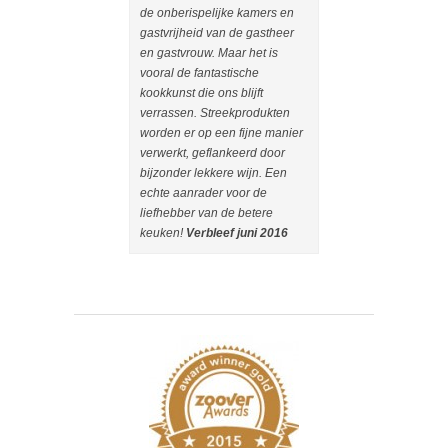
culinair verwen
de onberispelijke kamers en
gangenmenu en
gastvrijheid van de gastheer
de streek verder
en gastvrouw. Maar het is
verkend...zeker
vooral de fantastische
waard (zowel me
kookkunst die ons blijft
fiets). Deze ple
verrassen. Streekprodukten
een aanrader m
worden er op een fijne manier
gastheer en gas
verwerkt, geflankeerd door
Verbleef oktob
bijzonder lekkere wijn. Een
echte aanrader voor de
liefhebber van de betere
keuken!
Verbleef juni 2016