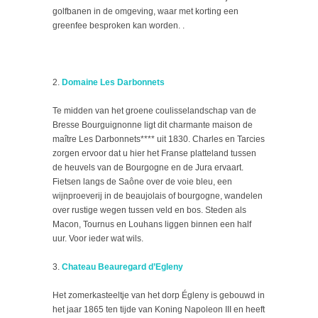
golfbanen in de omgeving, waar met korting een
greenfee besproken kan worden. .
Domaine Les Darbonnets
Te midden van het groene coulisselandschap van de
Bresse Bourguignonne ligt dit charmante maison de
maître Les Darbonnets**** uit 1830. Charles en Tarcies
zorgen ervoor dat u hier het Franse platteland tussen
de heuvels van de Bourgogne en de Jura ervaart.
Fietsen langs de Saône over de voie bleu, een
wijnproeverij in de beaujolais of bourgogne, wandelen
over rustige wegen tussen veld en bos. Steden als
Macon, Tournus en Louhans liggen binnen een half
uur. Voor ieder wat wils.
Chateau Beauregard d’Egleny
Het zomerkasteeltje van het dorp Égleny is gebouwd in
het jaar 1865 ten tijde van Koning Napoleon III en heeft