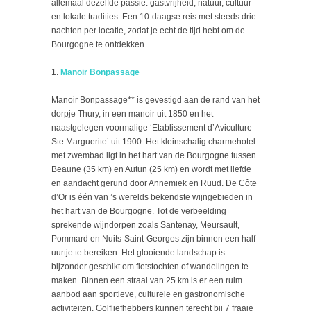
allemaal dezelfde passie: gastvrijheid, natuur, cultuur
en lokale tradities. Een 10-daagse reis met steeds drie
nachten per locatie, zodat je echt de tijd hebt om de
Bourgogne te ontdekken.
Manoir Bonpassage
Manoir Bonpassage** is gevestigd aan de rand van het
dorpje Thury, in een manoir uit 1850 en het
naastgelegen voormalige ‘Etablissement d’Aviculture
Ste Marguerite’ uit 1900. Het kleinschalig charmehotel
met zwembad ligt in het hart van de Bourgogne tussen
Beaune (35 km) en Autun (25 km) en wordt met liefde
en aandacht gerund door Annemiek en Ruud. De Côte
d’Or is één van ’s werelds bekendste wijngebieden in
het hart van de Bourgogne. Tot de verbeelding
sprekende wijndorpen zoals Santenay, Meursault,
Pommard en Nuits-Saint-Georges zijn binnen een half
uurtje te bereiken. Het glooiende landschap is
bijzonder geschikt om fietstochten of wandelingen te
maken. Binnen een straal van 25 km is er een ruim
aanbod aan sportieve, culturele en gastronomische
activiteiten. Golfliefhebbers kunnen terecht bij 7 fraaie