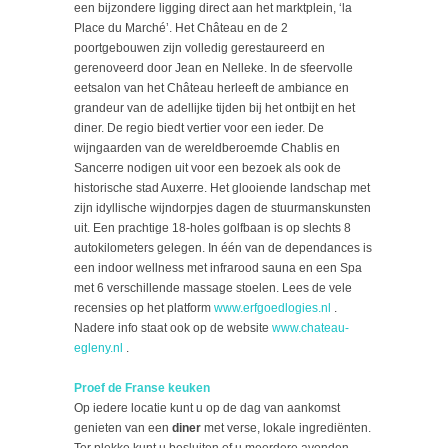
een bijzondere ligging direct aan het marktplein, ‘la
Place du Marché’. Het Château en de 2
poortgebouwen zijn volledig gerestaureerd en
gerenoveerd door Jean en Nelleke. In de sfeervolle
eetsalon van het Château herleeft de ambiance en
grandeur van de adellijke tijden bij het ontbijt en het
diner. De regio biedt vertier voor een ieder. De
wijngaarden van de wereldberoemde Chablis en
Sancerre nodigen uit voor een bezoek als ook de
historische stad Auxerre. Het glooiende landschap met
zijn idyllische wijndorpjes dagen de stuurmanskunsten
uit. Een prachtige 18-holes golfbaan is op slechts 8
autokilometers gelegen. In één van de dependances is
een indoor wellness met infrarood sauna en een Spa
met 6 verschillende massage stoelen. Lees de vele
recensies op het platform
www.erfgoedlogies.nl
.
Nadere info staat ook op de website
www.chateau-
egleny.nl
.
Proef de Franse keuken
Op iedere locatie kunt u op de dag van aankomst
genieten van een
diner
met verse, lokale ingrediënten.
Ter plekke kunt u besluiten of u meerdere avonden