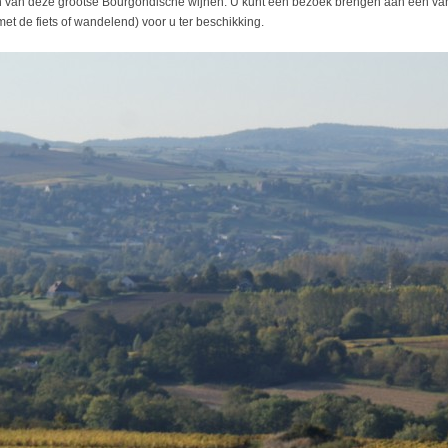
en van deze grootse Bourgondische wijnen. U kunt een bezoek brengen aan één van
met de fiets of wandelend) voor u ter beschikking.