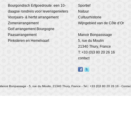
Bourgondisch Erfgoedroute: een 10-
Sportief
daagse rondreis voor levensgenieters
Natuur
Voorjaars- & herfst arrangement
Cultuurhistorie
Zomerarrangement
Wijngebied van de Côte d’Or
Golf arrangement Bourgogne
Paasarrangement
Manoir Bonpasssage
Pinksteren en Hemelvaart
5, rue du Moulin
21340 Thury, France
T: +33 (0)3 80 20 26 16
contact
Manoir Bonpassage - 5, rue du Moulin, 21340 Thury, France - Tel.: +33 (0)3 80 20 26 16 -
Contac