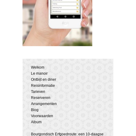
Welkom
Le manoir
Ontbijt en diner
Reisinformatie
Tarieven
Reserveren
Arrangementen
Blog
Voorwaarden
Album
Bourgondisch Erfgoedroute: een 10-daagse