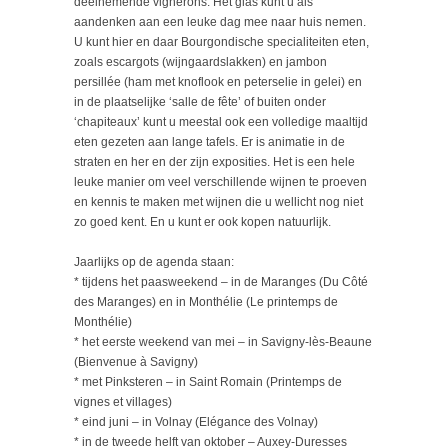
deelnemende vignerons. Het glas kunt u als
aandenken aan een leuke dag mee naar huis nemen.
U kunt hier en daar Bourgondische specialiteiten eten,
zoals escargots (wijngaardslakken) en jambon
persillée (ham met knoflook en peterselie in gelei) en
in de plaatselijke ‘salle de fête’ of buiten onder
‘chapiteaux’ kunt u meestal ook een volledige maaltijd
eten gezeten aan lange tafels. Er is animatie in de
straten en her en der zijn exposities. Het is een hele
leuke manier om veel verschillende wijnen te proeven
en kennis te maken met wijnen die u wellicht nog niet
zo goed kent. En u kunt er ook kopen natuurlijk.
Jaarlijks op de agenda staan:
* tijdens het paasweekend – in de Maranges (Du Côté
des Maranges) en in Monthélie (Le printemps de
Monthélie)
* het eerste weekend van mei – in Savigny-lès-Beaune
(Bienvenue à Savigny)
* met Pinksteren – in Saint Romain (Printemps de
vignes et villages)
* eind juni – in Volnay (Elégance des Volnay)
* in de tweede helft van oktober – Auxey-Duresses