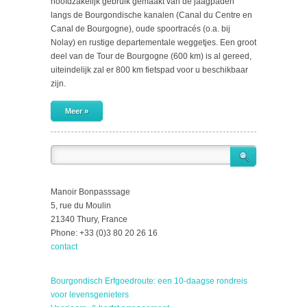
hoofdzakelijk gebruik gemaakt van de jaagpaden
langs de Bourgondische kanalen (Canal du Centre en
Canal de Bourgogne), oude spoortracés (o.a. bij
Nolay) en rustige departementale weggetjes. Een groot
deel van de Tour de Bourgogne (600 km) is al gereed,
uiteindelijk zal er 800 km fietspad voor u beschikbaar
zijn.
Meer »
Manoir Bonpasssage
5, rue du Moulin
21340 Thury, France
Phone: +33 (0)3 80 20 26 16
contact
Bourgondisch Erfgoedroute: een 10-daagse rondreis
voor levensgenieters