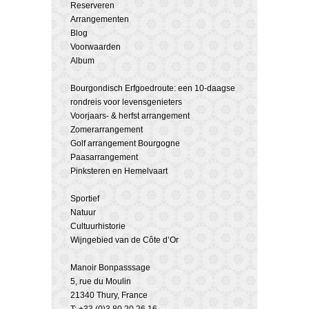
Reserveren
Arrangementen
Blog
Voorwaarden
Album
Bourgondisch Erfgoedroute: een 10-daagse
rondreis voor levensgenieters
Voorjaars- & herfst arrangement
Zomerarrangement
Golf arrangement Bourgogne
Paasarrangement
Pinksteren en Hemelvaart
Sportief
Natuur
Cultuurhistorie
Wijngebied van de Côte d’Or
Manoir Bonpasssage
5, rue du Moulin
21340 Thury, France